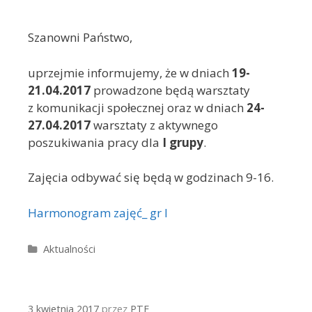
Szanowni Państwo,
uprzejmie informujemy, że w dniach
19-
21.04.2017
prowadzone będą warsztaty
z komunikacji społecznej oraz w dniach
24-
27.04.2017
warsztaty z aktywnego
poszukiwania pracy dla
I grupy
.
Zajęcia odbywać się będą w godzinach 9-16.
Harmonogram zajęć_ gr I
Kategorie
Aktualności
3 kwietnia 2017
przez
PTE