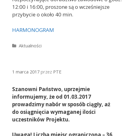
12:00 i 16:00, proszone są o wcześniejsze
przybycie o około 40 min.
HARMONOGRAM
Kategorie
Aktualności
1 marca 2017
przez
PTE
Szanowni Państwo, uprzejmie
informujemy, że od 01.03.2017
prowadzimy nabór w sposób ciągły, aż
do osiągnięcia wymaganej ilości
uczestników Projektu.
Uwaga! Liczba miejsc ograniczona – 36