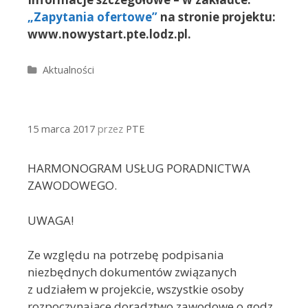
„Zapytania ofertowe”
na stronie projektu:
www.nowystart.pte.lodz.pl.
Kategorie
Aktualności
15 marca 2017
przez
PTE
HARMONOGRAM USŁUG PORADNICTWA
ZAWODOWEGO.
UWAGA!
Ze względu na potrzebę podpisania
niezbędnych dokumentów związanych
z udziałem w projekcie, wszystkie osoby
rozpoczynające doradztwo zawodowe o godz.