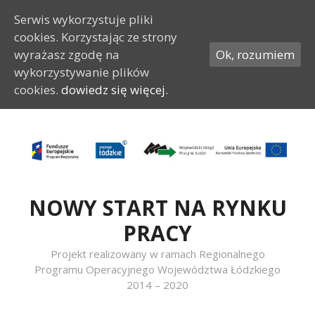
Serwis wykorzystuje pliki
cookies. Korzystając ze strony
wyrażasz zgodę na
Ok, rozumiem
wykorzystywanie plików
cookies.
dowiedz się więcej.
Przeskocz do treści
NOWY START NA RYNKU
PRACY
Projekt realizowany w ramach Regionalnego
Programu Operacyjnego Województwa Łódzkiego
2014 – 2020