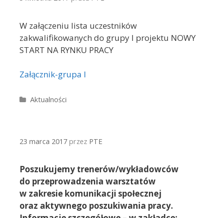
W załączeniu lista uczestników
zakwalifikowanych do grupy I projektu NOWY
START NA RYNKU PRACY
Załącznik-grupa I
Kategorie
Aktualności
23 marca 2017
przez
PTE
Poszukujemy trenerów/wykładowców
do przeprowadzenia warsztatów
w zakresie komunikacji społecznej
oraz aktywnego poszukiwania pracy.
Informacje szczegółowe – w zakładce: