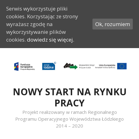
Serwis wykorzystuje pliki
cookies. Korzystając ze strony
wyrażasz zgodę na
Ok, rozumiem
wykorzystywanie plików
cookies.
dowiedz się więcej.
Przeskocz do treści
NOWY START NA RYNKU
PRACY
Projekt realizowany w ramach Regionalnego
Programu Operacyjnego Województwa Łódzkiego
2014 – 2020